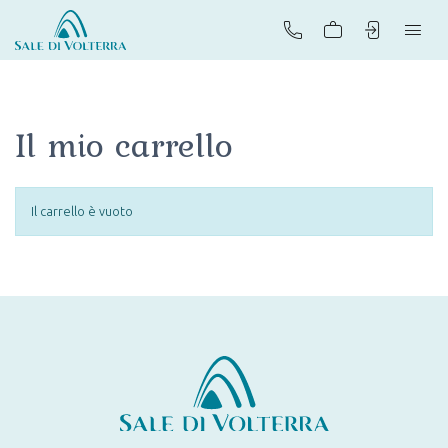
SHOP
Il mio carrello
VISITA LE SALINE
Il carrello è vuoto
Sale
Sali
aromatizzati